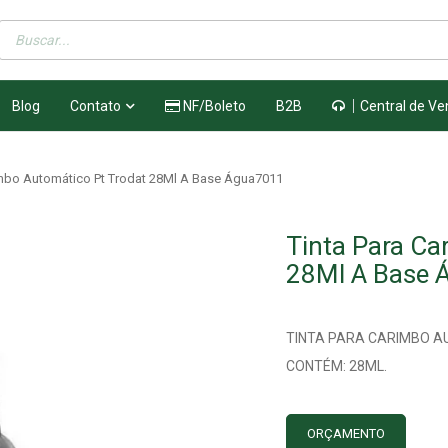
Blog
Contato
NF/Boleto
B2B
Central de Ve
imbo Automático Pt Trodat 28Ml A Base Água7011
Tinta Para Ca
28Ml A Base 
TINTA PARA CARIMBO A
CONTÉM: 28ML.
ORÇAMENTO