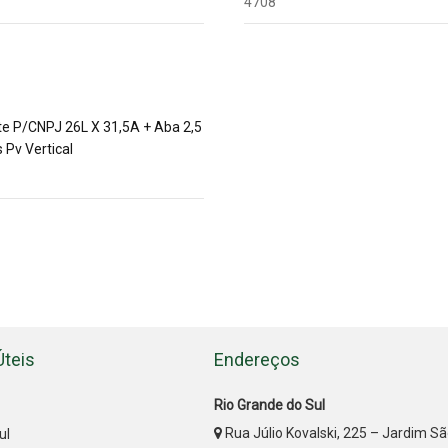
4708
e P/CNPJ 26L X 31,5A + Aba 2,5
s Pv Vertical
Úteis
Endereços
Rio Grande do Sul
Rua Júlio Kovalski, 225 – Jardim S
ul