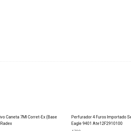
ivo Caneta 7Ml Corret-Ex (Base
Perfurador 4 Furos Importado Se
 Radex
Eagle 9401 Ate12F2910100