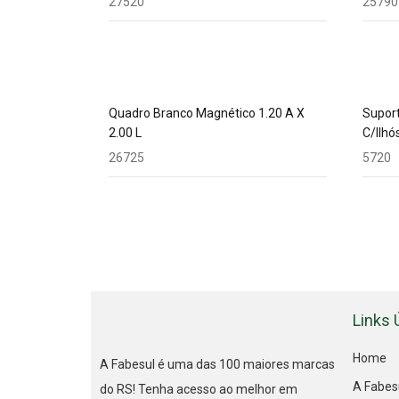
27520
25790
Quadro Branco Magnético 1.20 A X
Suport
2.00 L
C/Ilhó
26725
5720
Links 
Home
A Fabesul é uma das 100 maiores marcas
A Fabes
do RS! Tenha acesso ao melhor em