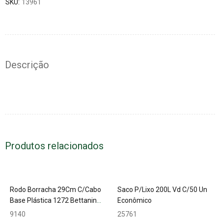
SKU:
13961
Descrição
Produtos relacionados
Rodo Borracha 29Cm C/Cabo
Saco P/Lixo 200L Vd C/50 Un
Base Plástica 1272 Bettanin
Econômico
127040
9140
25761