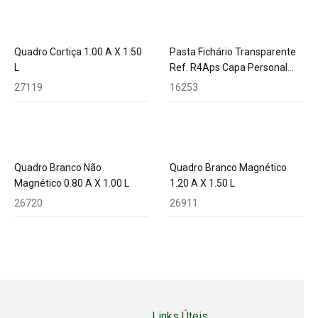
Quadro Cortiça 1.00 A X 1.50
Pasta Fichário Transparente
L
Ref. R4Aps Capa Personal
L.5Cmyes
27119
16253
Quadro Branco Não
Quadro Branco Magnético
Magnético 0.80 A X 1.00 L
1.20 A X 1.50 L
26720
26911
Links Úteis