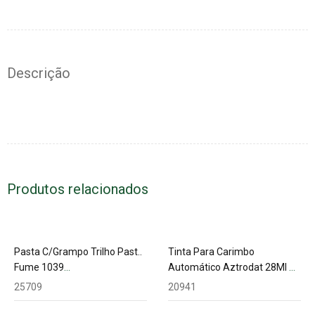
Descrição
Produtos relacionados
Pasta C/Grampo Trilho Past..
Tinta Para Carimbo
Fume 1039
Automático Aztrodat 28Ml A
Acp(Classificadora)
Base Água7011
25709
20941