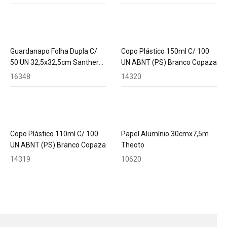
Guardanapo Folha Dupla C/
Copo Plástico 150ml C/ 100
50 UN 32,5x32,5cm Santher
UN ABNT (PS) Branco Copaza
Ref. Ggp33
16348
14320
Copo Plástico 110ml C/ 100
Papel Alumínio 30cmx7,5m
UN ABNT (PS) Branco Copaza
Theoto
14319
10620