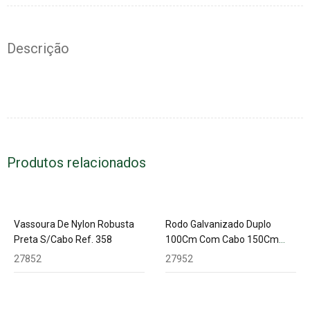
Descrição
Produtos relacionados
Vassoura De Nylon Robusta
Rodo Galvanizado Duplo
Preta S/Cabo Ref. 358
100Cm Com Cabo 150Cm
Alumínio Sendor
27852
27952