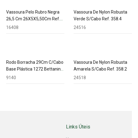
Vassoura Pelo Rubro Negra
Vassoura De Nylon Robusta
26,5 Cm 26X5X5,50Cm Ref.
Verde S/Cabo Ref. 358.4
369 C/Cabo
16408
24516
Rodo Borracha 29Cm C/Cabo
Vassoura De Nylon Robusta
Base Plástica 1272 Bettanin
Amarela S/Cabo Ref. 358.2
127040
9140
24518
Links Úteis