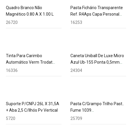
Quadro Branco Não
Pasta Fichário Transparente
Magnético 0.80 A X 1.00 L
Ref. R4Aps Capa Personal
L.5Cmyes
26720
16253
Tinta Para Carimbo
Caneta Uniball De Luxe Micro
Automático Verm Trodat
Azul Ub-155 Ponta 0,5mm
28Ml A Base D´Agua
67700
16336
24304
Suporte P/CNPJ 26L X 31,5A
Pasta C/Grampo Trilho Past..
+ Aba 2,5 C/Ilhós Pv Vertical
Fume 1039
Acp(Classificadora)
5720
25709