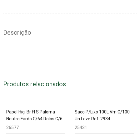
Descrição
Produtos relacionados
Papel Hig. Br Fl S Paloma
Saco P/Lixo 100L Vm C/100
Neutro Fardo C/64 Rolos C/60
Un Leve Ref. 2934
M
26577
25431