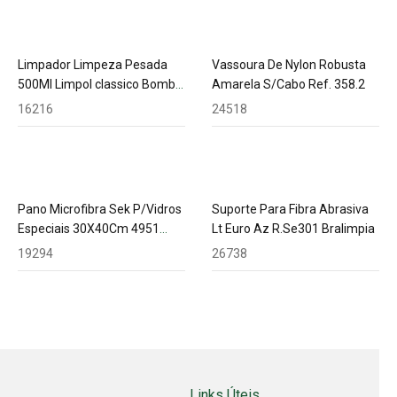
Limpador Limpeza Pesada
Vassoura De Nylon Robusta
500Ml Limpol classico Bombril
Amarela S/Cabo Ref. 358.2
7020
16216
24518
Pano Microfibra Sek P/Vidros
Suporte Para Fibra Abrasiva
Especiais 30X40Cm 4951
Lt Euro Az R.Se301 Bralimpia
Bettanin
19294
26738
Links Úteis