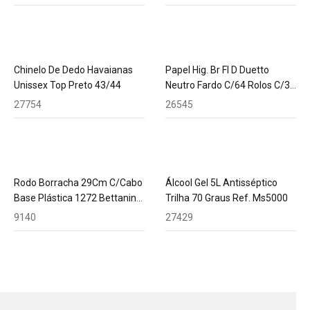
Chinelo De Dedo Havaianas
Papel Hig. Br Fl D Duetto
Unissex Top Preto 43/44
Neutro Fardo C/64 Rolos C/30
M
27754
26545
Rodo Borracha 29Cm C/Cabo
Álcool Gel 5L Antisséptico
Base Plástica 1272 Bettanin
Trilha 70 Graus Ref. Ms5000
127040
9140
27429