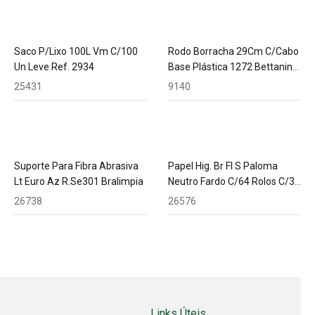
Saco P/Lixo 100L Vm C/100
Rodo Borracha 29Cm C/Cabo
Un Leve Ref. 2934
Base Plástica 1272 Bettanin
127040
25431
9140
Suporte Para Fibra Abrasiva
Papel Hig. Br Fl S Paloma
Lt Euro Az R.Se301 Bralimpia
Neutro Fardo C/64 Rolos C/30
M
26738
26576
Links Úteis