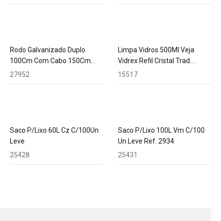
Rodo Galvanizado Duplo
Limpa Vidros 500Ml Veja
100Cm Com Cabo 150Cm
Vidrex Refil Cristal Trad.
Alumínio Sendor
22510
27952
15517
Saco P/Lixo 60L Cz C/100Un
Saco P/Lixo 100L Vm C/100
Leve
Un Leve Ref. 2934
25428
25431