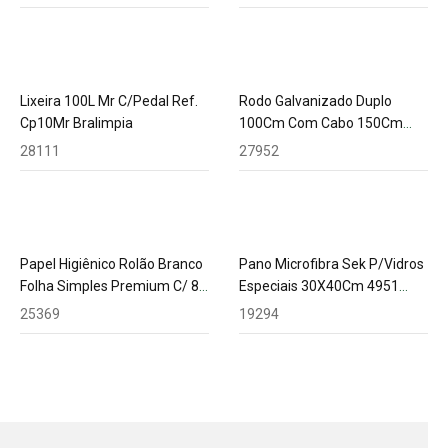
Lixeira 100L Mr C/Pedal Ref.
Rodo Galvanizado Duplo
Cp10Mr Bralimpia
100Cm Com Cabo 150Cm
Alumínio Sendor
28111
27952
Papel Higiênico Rolão Branco
Pano Microfibra Sek P/Vidros
Folha Simples Premium C/ 8
Especiais 30X40Cm 4951
Rolos Fabesul
Bettanin
25369
19294