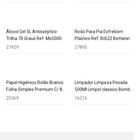
Álcool Gel 5L Antisséptico
Rodo Para Pia Esfrebom
Trilha 70 Graus Ref. Ms5000
Plástico Ref. Bt622 Bettanin
27429
27895
Papel Higiênico Rolão Branco
Limpador Limpeza Pesada
Folha Simples Premium C/ 8
500Ml Limpol classico Bombril
Rolos Fabesul
7020
25369
16216