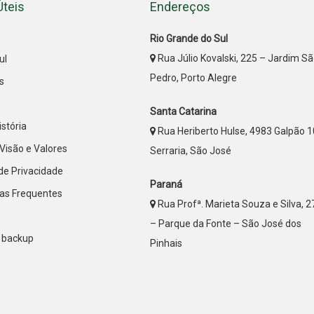
Úteis
Endereços
Rio Grande do Sul
Rua Júlio Kovalski, 225 – Jardim S
ul
Pedro, Porto Alegre
s
Santa Catarina
stória
Rua Heriberto Hulse, 4983 Galpão 1
Visão e Valores
Serraria, São José
 de Privacidade
Paraná
as Frequentes
Rua Profª. Marieta Souza e Silva, 
– Parque da Fonte – São José dos
 backup
Pinhais