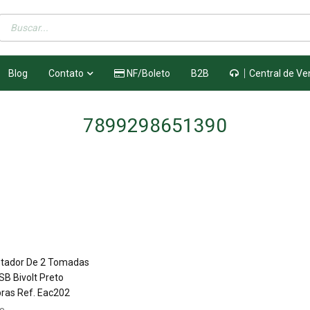
Blog
Contato
NF/Boleto
B2B
Central de Ve
7899298651390
tador De 2 Tomadas
SB Bivolt Preto
bras Ref. Eac202