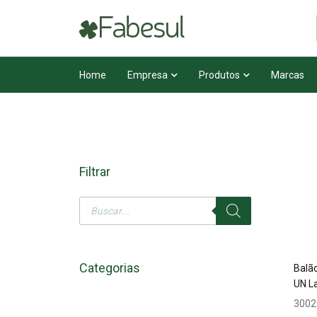
Home
Empresa
Produtos
Marcas
Filtrar
Categorias
Balã
UN L
3002