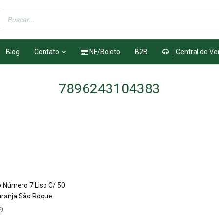
Blog
Contato
NF/Boleto
B2B
Central de Ve
7896243104383
o Número 7 Liso C/ 50
aranja São Roque
9