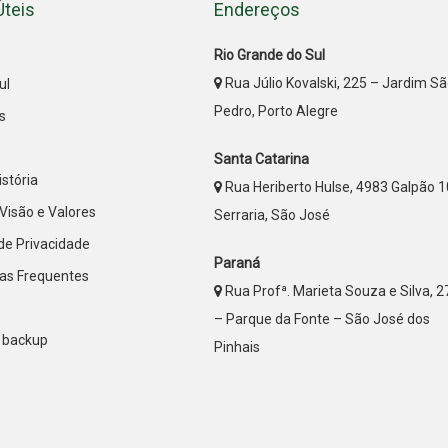
Úteis
Endereços
Rio Grande do Sul
Rua Júlio Kovalski, 225 – Jardim S
ul
Pedro, Porto Alegre
s
Santa Catarina
stória
Rua Heriberto Hulse, 4983 Galpão 1
Visão e Valores
Serraria, São José
 de Privacidade
Paraná
as Frequentes
Rua Profª. Marieta Souza e Silva, 
– Parque da Fonte – São José dos
 backup
Pinhais