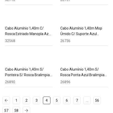
Cabo Alumínio 1,40m C/
Cabo Alumínio 1,40m Mop
Rosca Estriado Manopla Azul
Úmido C/ Suporte Azul
Tonk
Bralimpia Ref. He211
32568
26736
Cabo Alumínio 1,40m S/
Cabo Alumínio 1,40m S/
Ponteira S/ Rosca Bralimpia
Rosca Ponta Azul Bralimpia
Ref. Cm140
Ref. Cl140
26890
26896
1
2
3
4
5
6
7
…
56
57
58