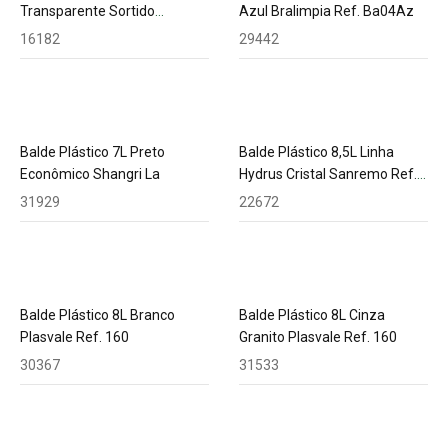
Transparente Sortido
Azul Bralimpia Ref. Ba04Az
Plasvale Ref. 168
16182
29442
Balde Plástico 7L Preto
Balde Plástico 8,5L Linha
Econômico Shangri La
Hydrus Cristal Sanremo Ref.
240
31929
22672
Balde Plástico 8L Branco
Balde Plástico 8L Cinza
Plasvale Ref. 160
Granito Plasvale Ref. 160
30367
31533