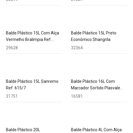
Balde Plástico 15L Com Alça
Balde Plástico 15L Preto
Vermelho Bralimpia Ref.
Econômico Shangrila
Ba15Vm
29628
32364
Balde Plástico 15L Sanremo
Balde Plástico 16L Com
Ref. 615/7
Marcador Sortido Plasvale
Ref. 162
31751
16581
Balde Plástico 20L
Balde Plástico 4L Com Alça