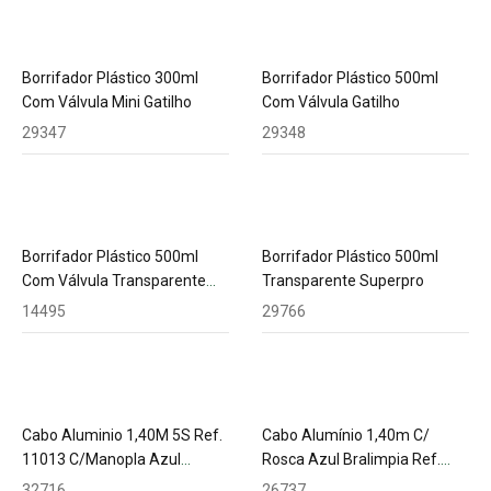
Borrifador Plástico 300ml
Borrifador Plástico 500ml
Com Válvula Mini Gatilho
Com Válvula Gatilho
29347
29348
Borrifador Plástico 500ml
Borrifador Plástico 500ml
Com Válvula Transparente
Transparente Superpro
Útil
14495
29766
Cabo Aluminio 1,40M 5S Ref.
Cabo Alumínio 1,40m C/
11013 C/Manopla Azul
Rosca Azul Bralimpia Ref.
C/Rosca Odim
Ce140
32716
26737