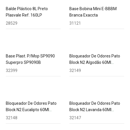
Balde Plástico 8L Preto
Base Bobina Mini E-BBBM
Plasvale Ref. 160LP
Branca Exaccta
28529
31121
Base Plast. P/Mop SP9090
Bloqueador De Odores Pato
Superpro SP9090B
Block N2 Algodão 60Ml
Ref.388321 Johnson
32399
32149
Bloqueador De Odores Pato
Bloqueador De Odores Pato
Block N2 Eucalipto 60Ml
Block N2 Lavanda 60Ml
Ref.388328 Johnson
Ref.388326 Johnson
32148
32147