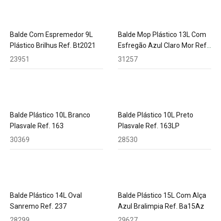
Balde Com Espremedor 9L
Balde Mop Plástico 13L Com
Plástico Brilhus Ref. Bt2021
Esfregão Azul Claro Mor Ref.
8298
23951
31257
Balde Plástico 10L Branco
Balde Plástico 10L Preto
Plasvale Ref. 163
Plasvale Ref. 163LP
30369
28530
Balde Plástico 14L Oval
Balde Plástico 15L Com Alça
Sanremo Ref. 237
Azul Bralimpia Ref. Ba15Az
28299
29627