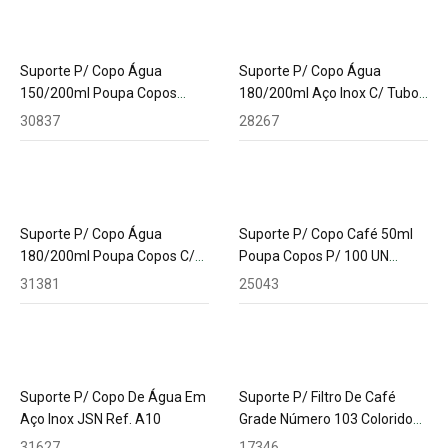
Suporte P/ Copo Água
Suporte P/ Copo Água
150/200ml Poupa Copos
180/200ml Aço Inox C/ Tubo
Multi C/ Botão Fabesul
PVC JSN Ref. A14
30837
28267
Suporte P/ Copo Água
Suporte P/ Copo Café 50ml
180/200ml Poupa Copos C/
Poupa Copos P/ 100 UN
Fabesul Ref.E-DPCA002M
Branco Fabesul
31381
25043
Suporte P/ Copo De Água Em
Suporte P/ Filtro De Café
Aço Inox JSN Ref. A10
Grade Número 103 Colorido
Melitta
31627
17346