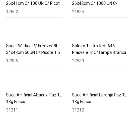
26x41cm C/ 100 UN C/ Picote
26x42cm C/ 1000 UN C/
1,5 Micra
Picote 1,5 Micra
17602
21854
Saco Plástico P/ Freezer 8L
Saleiro 1 Litro Ref. 646
34x48cm 50UN C/ Picote 1,5
Plasvale Tr C/Tampa Branca
Micra Embalebem
17906
27583
Suco Artificial Abacaxi Faz 1L
Suco Artificial Laranja Faz 1L
18g Frisco
18g Frisco
31211
31212