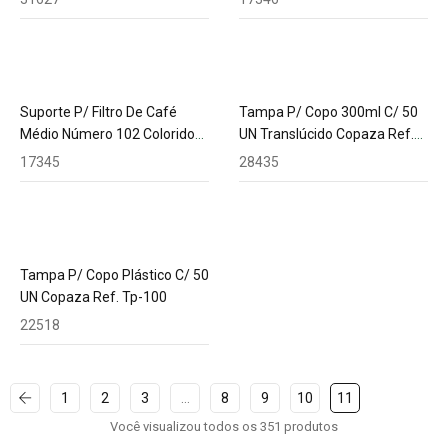
Suporte P/ Filtro De Café
Tampa P/ Copo 300ml C/ 50
Médio Número 102 Colorido
UN Translúcido Copaza Ref.
Melitta
Tc-300
17345
28435
Tampa P/ Copo Plástico C/ 50
UN Copaza Ref. Tp-100
22518
1
2
3
…
8
9
10
11
Você visualizou todos os 351 produtos