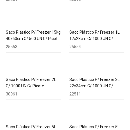
Saco Plástico P/ Freezer 15kg
Saco Plástico P/ Freezer 1L
40x60cm C/ 500 UN C/ Picote
17x28cm C/ 1000 UN C/
2,0 Micra
Picote
25553
25554
Saco Plástico P/ Freezer 2L
Saco Plástico P/ Freezer 3L
C/ 1000 UN C/ Picote
22x34cm C/ 1000 UN C/
Picote 1,5 Micra
30961
22511
Saco Plástico P/ Freezer 5L
Saco Plástico P/ Freezer 5L