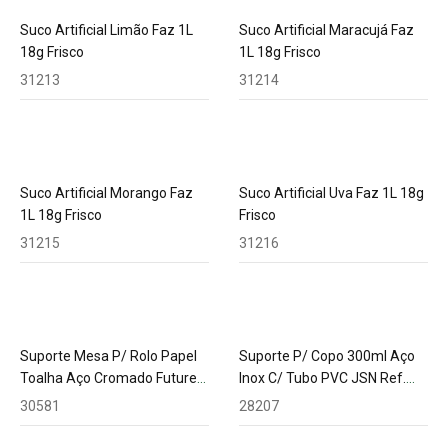
Suco Artificial Limão Faz 1L
Suco Artificial Maracujá Faz
18g Frisco
1L 18g Frisco
31213
31214
Suco Artificial Morango Faz
Suco Artificial Uva Faz 1L 18g
1L 18g Frisco
Frisco
31215
31216
Suporte Mesa P/ Rolo Papel
Suporte P/ Copo 300ml Aço
Toalha Aço Cromado Future
Inox C/ Tubo PVC JSN Ref.
Ref. 1042
A15
30581
28207