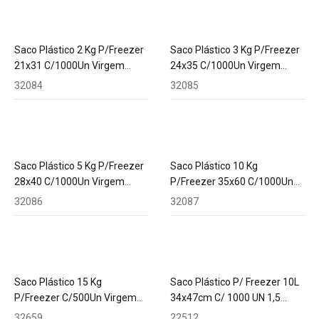
Saco Plástico 2 Kg P/Freezer
Saco Plástico 3 Kg P/Freezer
21x31 C/1000Un Virgem
24x35 C/1000Un Virgem
C/Picote R.2653
C/Picote R.2654
32084
32085
Saco Plástico 5 Kg P/Freezer
Saco Plástico 10 Kg
28x40 C/1000Un Virgem
P/Freezer 35x60 C/1000Un
C/Picote R.2655 Ecofilme
Virgem C/Picote R.2651
32086
32087
Saco Plástico 15 Kg
Saco Plástico P/ Freezer 10L
P/Freezer C/500Un Virgem
34x47cm C/ 1000 UN 1,5
C/Picote Ecofilme 3004
Micra
32659
22512